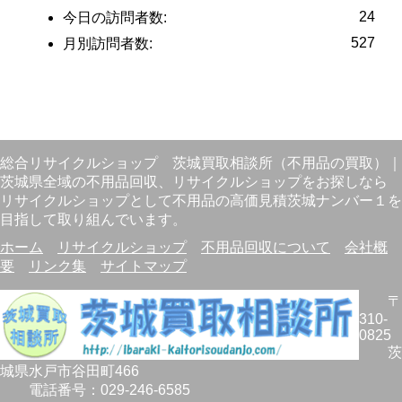
24
今日の訪問者数:
527
月別訪問者数:
総合リサイクルショップ
茨城買取相談所（不用品の買取）
｜
茨城県全域の不用品回収、リサイクルショップをお探しなら
リサイクルショップとして不用品の高価見積茨城ナンバー１を
目指して取り組んでいます。
ホーム
リサイクルショップ
不用品回収について
会社概
要
リンク集
サイトマップ
〒
310-
0825
茨
城県
水戸市
谷田町466
電話番号：
029-246-6585