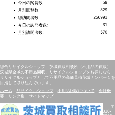
59
今日の閲覧数:
829
月別閲覧数:
256993
総訪問者数:
31
今日の訪問者数:
570
月別訪問者数:
総合リサイクルショップ
茨城買取相談所（不用品の買取）
｜
茨城県全域の不用品回収、リサイクルショップをお探しなら
リサイクルショップとして不用品の高価見積茨城ナンバー１を
目指して取り組んでいます。
ホーム
リサイクルショップ
不用品回収について
会社概
要
リンク集
サイトマップ
〒
310-