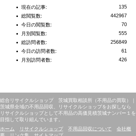
135
現在の記事:
442967
総閲覧数:
70
今日の閲覧数:
555
月別閲覧数:
256849
総訪問者数:
61
今日の訪問者数:
426
月別訪問者数:
総合リサイクルショップ
茨城買取相談所（不用品の買取）
｜
茨城県全域の不用品回収、リサイクルショップをお探しなら
リサイクルショップとして不用品の高価見積茨城ナンバー１を
目指して取り組んでいます。
ホーム
リサイクルショップ
不用品回収について
会社概
要
リンク集
サイトマップ