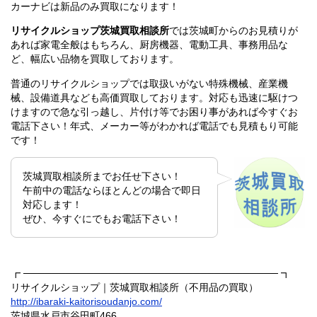
カーナビは新品のみ買取になります！
リサイクルショップ茨城買取相談所
では茨城町からのお見積りが
あれば家電全般はもちろん、厨房機器、電動工具、事務用品な
ど、幅広い品物を買取しております。
普通のリサイクルショップでは取扱いがない特殊機械、産業機
械、設備道具なども高価買取しております。対応も迅速に駆けつ
けますので急な引っ越し、片付け等でお困り事があれば今すぐお
電話下さい！年式、メーカー等がわかれば電話でも見積もり可能
です！
茨城買取相談所までお任せ下さい！
午前中の電話ならほとんどの場合で即日
対応します！
ぜひ、今すぐにでもお電話下さい！
┏ ──────────────────────────────────── ┓
リサイクルショップ｜茨城買取相談所（不用品の買取）
http://ibaraki-kaitorisoudanjo.com/
茨城県水戸市谷田町466