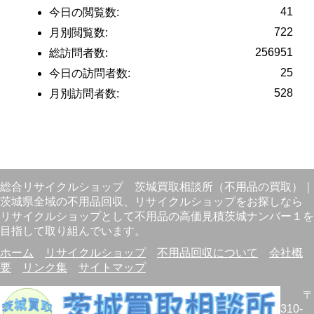
41
今日の閲覧数:
722
月別閲覧数:
256951
総訪問者数:
25
今日の訪問者数:
528
月別訪問者数:
総合リサイクルショップ
茨城買取相談所（不用品の買取）
｜
茨城県全域の不用品回収、リサイクルショップをお探しなら
リサイクルショップとして不用品の高価見積茨城ナンバー１を
目指して取り組んでいます。
ホーム
リサイクルショップ
不用品回収について
会社概
要
リンク集
サイトマップ
〒
310-