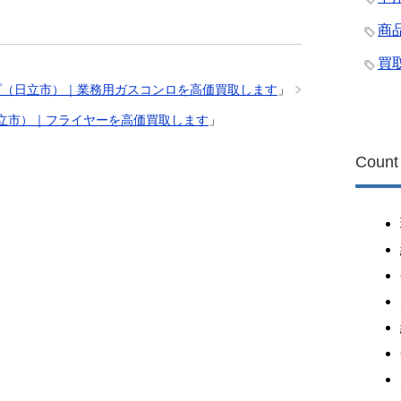
商
買
プ（日立市）｜業務用ガスコンロを高価買取します
」
立市）｜フライヤーを高価買取します
」
Count