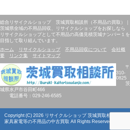
総合リサイクルショップ
茨城買取相談所（不用品の買取）
｜
茨城県全域の不用品回収、リサイクルショップをお探しなら
リサイクルショップとして不用品の高価見積茨城ナンバー１を
目指して取り組んでいます。
ホーム
リサイクルショップ
不用品回収について
会社概
要
リンク集
サイトマップ
〒
310-
0825
茨
城県
水戸市
谷田町466
電話番号：
029-246-6585
Copyright (C) 2026 リサイクルショップ 茨城買取相談所｜
家具家電等の不用品の中古買取
All Rights Reserved.