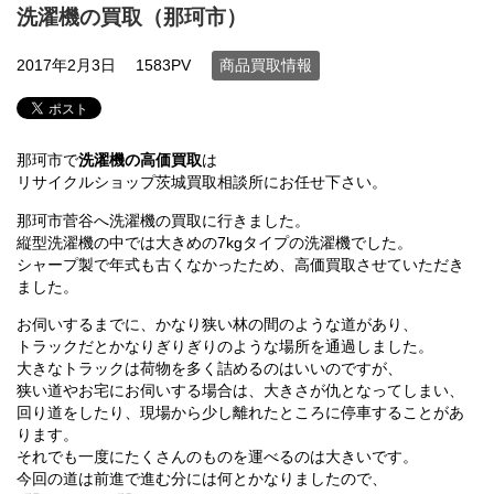
洗濯機の買取（那珂市）
2017年2月3日
1583PV
商品買取情報
那珂市で
洗濯機の高価買取
は
リサイクルショップ茨城買取相談所にお任せ下さい。
那珂市菅谷へ洗濯機の買取に行きました。
縦型洗濯機の中では大きめの7kgタイプの洗濯機でした。
シャープ製で年式も古くなかったため、高価買取させていただき
ました。
お伺いするまでに、かなり狭い林の間のような道があり、
トラックだとかなりぎりぎりのような場所を通過しました。
大きなトラックは荷物を多く詰めるのはいいのですが、
狭い道やお宅にお伺いする場合は、大きさが仇となってしまい、
回り道をしたり、現場から少し離れたところに停車することがあ
ります。
それでも一度にたくさんのものを運べるのは大きいです。
今回の道は前進で進む分には何とかなりましたので、