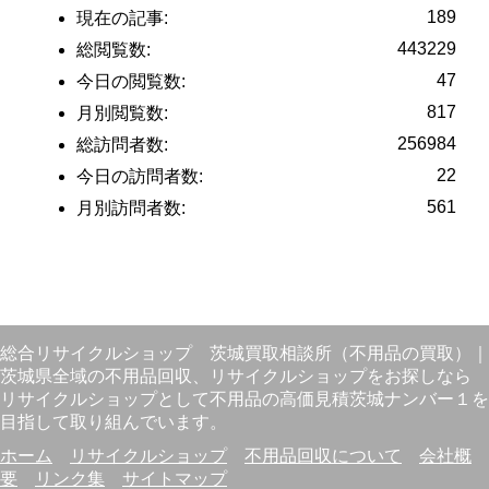
189
現在の記事:
443229
総閲覧数:
47
今日の閲覧数:
817
月別閲覧数:
256984
総訪問者数:
22
今日の訪問者数:
561
月別訪問者数:
総合リサイクルショップ
茨城買取相談所（不用品の買取）
｜
茨城県全域の不用品回収、リサイクルショップをお探しなら
リサイクルショップとして不用品の高価見積茨城ナンバー１を
目指して取り組んでいます。
ホーム
リサイクルショップ
不用品回収について
会社概
要
リンク集
サイトマップ