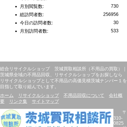
730
月別閲覧数:
256956
総訪問者数:
30
今日の訪問者数:
533
月別訪問者数:
総合リサイクルショップ
茨城買取相談所（不用品の買取）
｜
茨城県全域の不用品回収、リサイクルショップをお探しなら
リサイクルショップとして不用品の高価見積茨城ナンバー１を
目指して取り組んでいます。
ホーム
リサイクルショップ
不用品回収について
会社概
要
リンク集
サイトマップ
〒
310-
0825