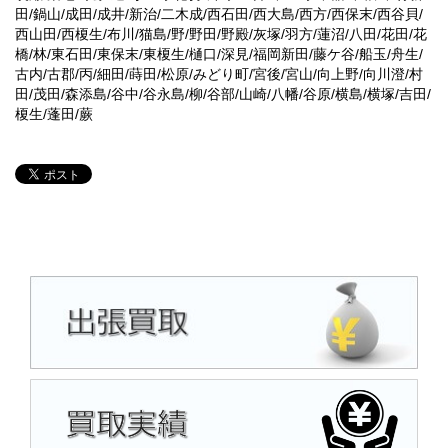
田/鍋山/成田/成井/新治/二木成/西石田/西大島/西方/西保末/西谷貝/
西山田/西榎生/布川/猫島/野/野田/野殿/灰塚/羽方/蓮沼/八田/花田/花
橋/林/東石田/東保末/東榎生/樋口/深見/福岡新田/藤ケ谷/船玉/舟生/
古内/古郡/丙/細田/蒔田/松原/みどり町/宮後/宮山/向上野/向川澄/村
田/茂田/森添島/谷中/谷永島/柳/谷部/山崎/八幡/谷原/横島/横塚/吉田/
榎生/蓬田/蕨