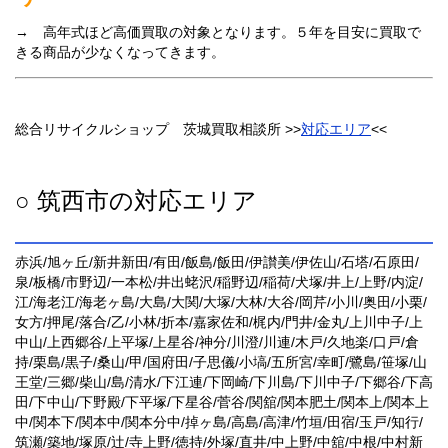
→ 高年式ほど高価買取の対象となります。５年を目安に買取で
きる商品が少なくなってきます。
総合リサイクルショップ 茨城買取相談所 >>
対応エリア
<<
○ 筑西市の対応エリア
赤浜/旭ヶ丘/新井新田/有田/飯島/飯田/伊讃美/伊佐山/石塔/石原田/
泉/板橋/市野辺/一本松/井出蛯沢/稲野辺/稲荷/犬塚/井上/上野/内淀/
江/海老江/海老ヶ島/大島/大関/大塚/大林/大谷/岡芹/小川/奥田/小栗/
女方/押尾/落合/乙/小林/折本/嘉家佐和/梶内/門井/金丸/上川中子/上
中山/上西郷谷/上平塚/上星谷/神分/川澄/川連/木戸/久地楽/口戸/倉
持/栗島/黒子/桑山/甲/国府田/子思儀/小塙/五所宮/幸町/鷺島/笹塚/山
王堂/三郷/柴山/島/清水/下江連/下岡崎/下川島/下川中子/下郷谷/下高
田/下中山/下野殿/下平塚/下星谷/菅谷/関舘/関本肥土/関本上/関本上
中/関本下/関本中/関本分中/掉ヶ島/高島/高津/竹垣/田宿/玉戸/知行/
筑瀬/築地/塚原/辻/寺上野/徳持/外塚/直井/中上野/中舘/中根/中村新