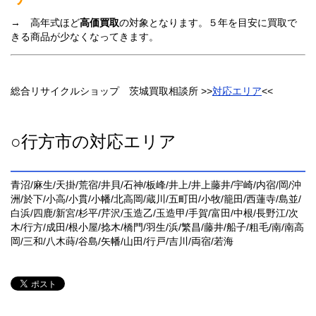
→ 高年式ほど
高価買取
の対象となります。５年を目安に買取で
きる商品が少なくなってきます。
総合リサイクルショップ 茨城買取相談所 >>
対応エリア
<<
○行方市の対応エリア
青沼/麻生/天掛/荒宿/井貝/石神/板峰/井上/井上藤井/宇崎/内宿/岡/沖
洲/於下/小高/小貫/小幡/北高岡/蔵川/五町田/小牧/籠田/西蓮寺/島並/
白浜/四鹿/新宮/杉平/芹沢/玉造乙/玉造甲/手賀/富田/中根/長野江/次
木/行方/成田/根小屋/捻木/橋門/羽生/浜/繁昌/藤井/船子/粗毛/南/南高
岡/三和/八木蒔/谷島/矢幡/山田/行戸/吉川/両宿/若海